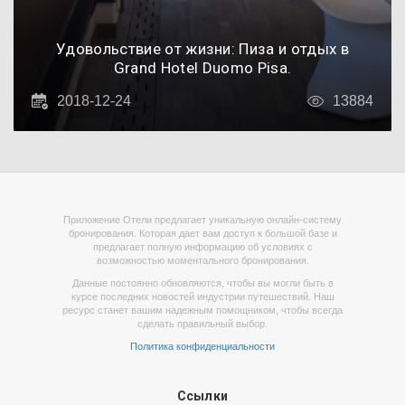
Удовольствие от жизни: Пиза и отдых в
Grand Hotel Duomo Pisa.
2018-12-24
13884
Приложение Отели предлагает уникальную онлайн-систему
бронирования. Которая дает вам доступ к большой базе и
предлагает полную информацию об условиях с
возможностью моментального бронирования.
Данные постоянно обновляются, чтобы вы могли быть в
курсе последних новостей индустрии путешествий. Наш
ресурс станет вашим надежным помощником, чтобы всегда
сделать правильный выбор.
Политика конфиденциальности
Ссылки