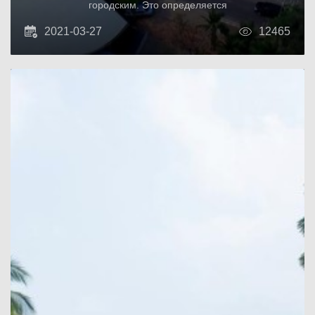
городским. Это определяется
расположением отеля и перечнем его услуг.
2021-03-27
12465
Отель Dusit Thani Pattaya расположен в
восточном регионе страны, в Паттайя Сити.
С одной стороны - пляж, с другой – развитая
городская инфраструктура (популярные
рестораны, бары, магазины,
развлекательные центры). Поэтому гостям
отеля не нужно выбирать, им доступно
сочетание пляжных развлечений с
городскими. При этом до ближайшего
аэропорта всего полчаса езды на
автомобиле или автобусе (32 км).