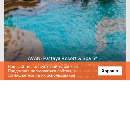
AVANI Pattaya Resort & Spa 5* –
жемчужина Сиамского залива
Наш сайт использует файлы cookies.
Паттайя – знаменитый курортный регион
Продолжая пользоваться сайтом, вы
Хорошо
соглашаетесь на их использование.
Таиланда. Здесь практически нет
производственных мощностей, поэтому
2021-03-26
10577
процветает туризм. Отели расположены
прямо посреди тропических садов, здесь
особая атмосфера, которой нет больше ни в
одной стране мира. Здесь можно пожить в
настоящих бунгало, при этом не отказываясь
от качественного пятизвездочного сервиса.
Такую возможность предоставляет гостям
Таиланда отель AVANI Pattaya Resort & Spa