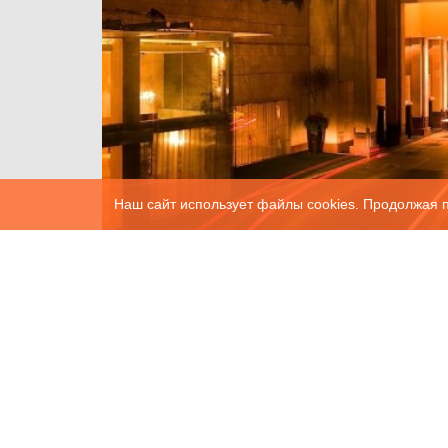
Наш сайт использует файлы cookies. Продолжая п
Оцените индийскую экзотику в The
Lalit New Delhi и вернитесь сюда
еще!
2018-09-16
830