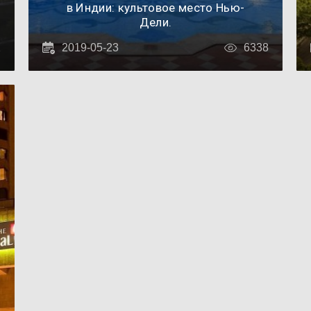
в Индии: культовое место Нью-
Дели.
2
2019-05-23
6338