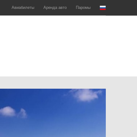
Авиабилеты
Аренда авто
Паромы