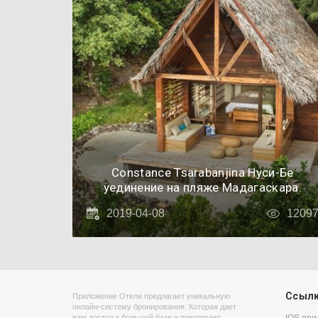
Constance Tsarabanjina Нуси-Бе
уединение на пляже Мадагаскара.
2019-04-08
1209
Ссыл
Приложение Отели предлагает уникальную
онлайн-систему бронирования. Которая дает
вам доступ к большой базе и предлагает