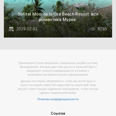
Sofitel Moorea la Ora Beach Resort: вся
романтика Муреа.
2019-02-01
8155
Приложение Отели предлагает уникальную онлайн-систему
бронирования. Которая дает вам доступ к большой базе и
предлагает полную информацию об условиях с
возможностью моментального бронирования.
Данные постоянно обновляются, чтобы вы могли быть в
курсе последних новостей индустрии путешествий. Наш
ресурс станет вашим надежным помощником, чтобы всегда
сделать правильный выбор.
Политика конфиденциальности
Ссылки