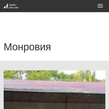
Toggl
navig
Монровия