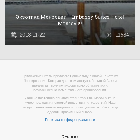
Экзотика Монровии - Embassy Suites Hotel
Monrovia!
2018-11-22
11584
Приложение Отели предлагает уникальную онлайн-систему
бронирования. Которая дает вам доступ к большой базе и
предлагает полную информацию об условиях с
возможностью моментального бронирования.
Данные постоянно обновляются, чтобы вы могли быть в
курсе последних новостей индустрии путешествий. Наш
ресурс станет вашим надежным помощником, чтобы всегда
сделать правильный выбор.
Политика конфиденциальности
Ссылки