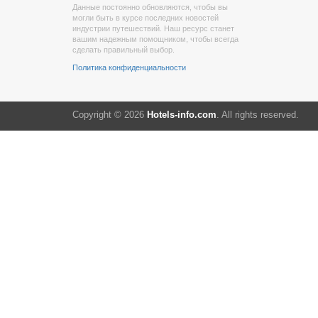
Данные постоянно обновляются, чтобы вы
могли быть в курсе последних новостей
индустрии путешествий. Наш ресурс станет
вашим надежным помощником, чтобы всегда
сделать правильный выбор.
Политика конфиденциальности
Copyright © 2026
Hotels-info.com
. All rights reserved.