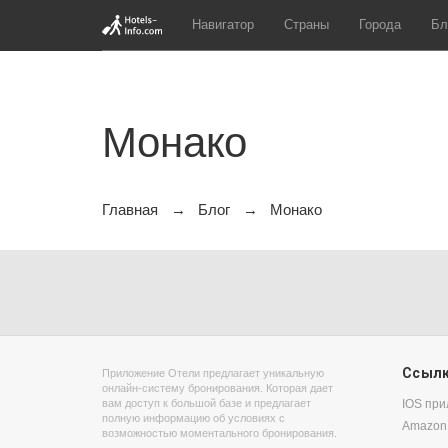
Навигатор
Страны
Города
Бл
Монако
Главная
Блог
Монако
Ссыл
Приложение Отели предлагает уникальную
онлайн-систему бронирования. Которая дает
вам доступ к большой базе и предлагает
IOS пр
полную информацию об условиях с
Amazon
возможностью моментального бронирования.