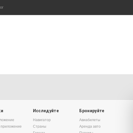
ог
ки
Исследуйте
Бронируйте
иложение
Навигатор
Авиабилеты
 приложение
Страны
Аренда авто