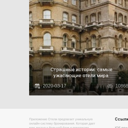
Страшные истории: самые
ужасающие отели мира.
2020-03-17
1086
Ссыл
Приложение Отели предлагает уникальную
онлайн-систему бронирования. Которая дает
вам доступ к большой базе и предлагает