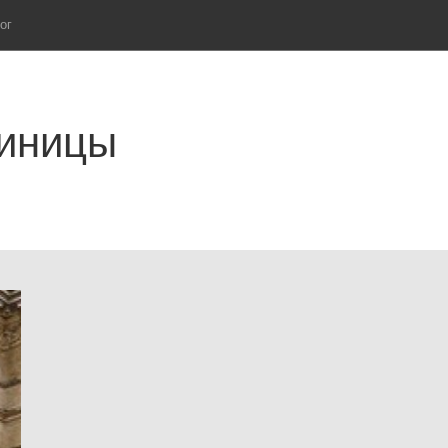
ог
тиницы