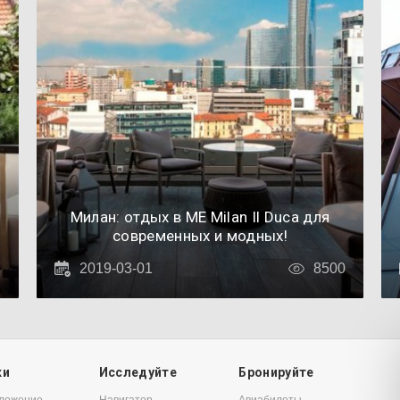
Милан: отдых в ME Milan Il Duca для
современных и модных!
7
2019-03-01
8500
ки
Исследуйте
Бронируйте