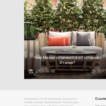
Чем Милан отличается от «старой»
Италии?
2019-06-06
717
Ссыл
Приложение Отели предлагает уникальную
онлайн-систему бронирования. Которая дает
вам доступ к большой базе и предлагает