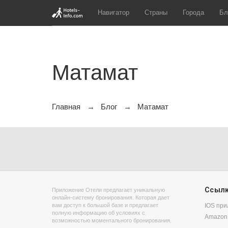
Навигатор
Страны
Города
Бл
Матамат
Главная
Блог
Матамат
Ссыл
Приложение Отели предлагает уникальную
онлайн-систему бронирования. Которая дает
вам доступ к большой базе и предлагает
IOS пр
полную информацию об условиях с
Amazon
возможностью моментального бронирования.