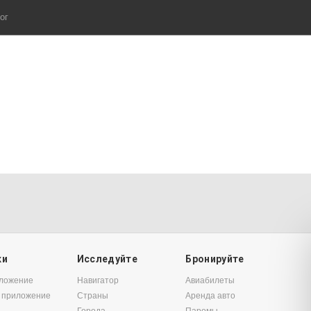
ог
ки
Исследуйте
Бронируйте
иложение
Навигатор
Авиабилеты
 приложение
Страны
Аренда авто