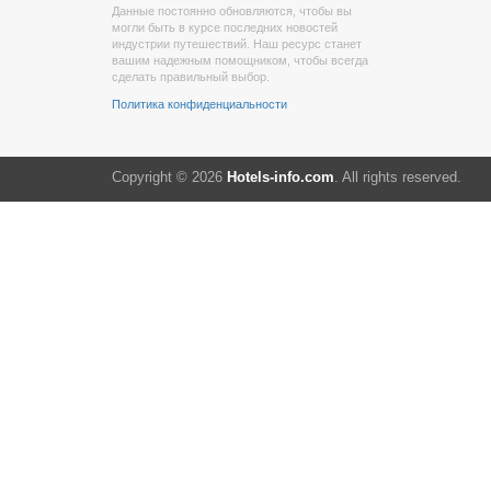
Данные постоянно обновляются, чтобы вы
могли быть в курсе последних новостей
индустрии путешествий. Наш ресурс станет
вашим надежным помощником, чтобы всегда
сделать правильный выбор.
Политика конфиденциальности
Copyright © 2026
Hotels-info.com
. All rights reserved.