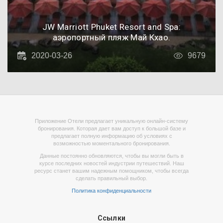
JW Marriott Phuket Resort and Spa:
аэропортный пляж Май Кхао.
2020-03-26
9679
Приложение Отели предлагает уникальную онлайн-систему
бронирования. Которая дает вам доступ к большой базе и
предлагает полную информацию об условиях с
возможностью моментального бронирования.
Данные постоянно обновляются, чтобы вы могли быть в
курсе последних новостей индустрии путешествий. Наш
ресурс станет вашим надежным помощником, чтобы всегда
сделать правильный выбор.
Политика конфиденциальности
Ссылки