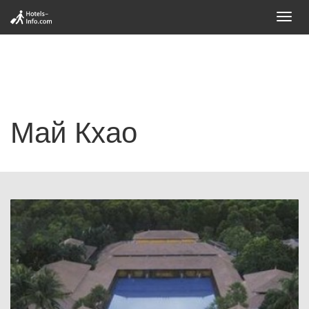
Toggl
navig
Май Кхао