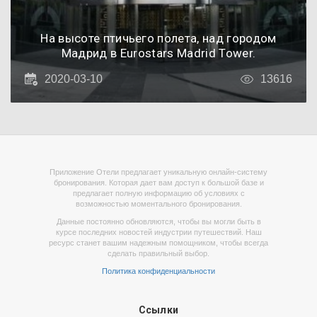
На высоте птичьего полета, над городом
Мадрид в Eurostars Madrid Tower.
2020-03-10
13616
Приложение Отели предлагает уникальную онлайн-систему
бронирования. Которая дает вам доступ к большой базе и
предлагает полную информацию об условиях с
возможностью моментального бронирования.
Данные постоянно обновляются, чтобы вы могли быть в
курсе последних новостей индустрии путешествий. Наш
ресурс станет вашим надежным помощником, чтобы всегда
сделать правильный выбор.
Политика конфиденциальности
Ссылки