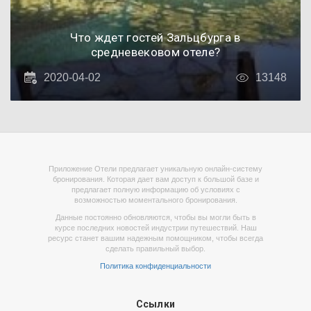
Что ждет гостей Зальцбурга в
средневековом отеле?
2020-04-02
13148
Приложение Отели предлагает уникальную онлайн-систему
бронирования. Которая дает вам доступ к большой базе и
предлагает полную информацию об условиях с
возможностью моментального бронирования.
Данные постоянно обновляются, чтобы вы могли быть в
курсе последних новостей индустрии путешествий. Наш
ресурс станет вашим надежным помощником, чтобы всегда
сделать правильный выбор.
Политика конфиденциальности
Ссылки