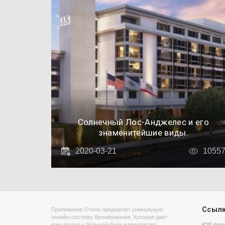
Солнечный Лос-Анджелес и его
знаменитейшие виды.
2020-03-21
1055
Ссыл
Приложение Отели предлагает уникальную
онлайн-систему бронирования. Которая дает
вам доступ к большой базе и предлагает