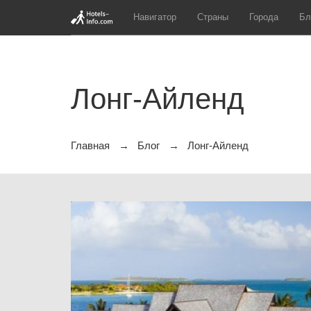
Навигатор
Страны
Города
Бл
Лонг-Айленд
Главная
Блог
Лонг-Айленд