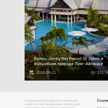
Виллы Jumby Bay Resort St John's и
волшебная природа Лонг-Айленда!
2018-09-21
1217
Ссыл
Приложение Отели предлагает уникальную
онлайн-систему бронирования. Которая дает
вам доступ к большой базе и предлагает