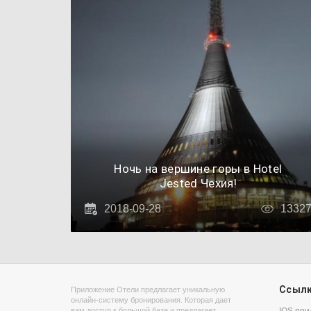
Ночь на вершине горы в Hotel
Jested Чехия!
2018-09-28
1332
Ссыл
Приложение Отели предлагает уникальную
онлайн-систему бронирования. Которая дает
вам доступ к большой базе и предлагает