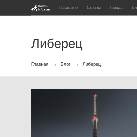
Навигатор
Страны
Города
Бл
Либерец
Главная
Блог
Либерец