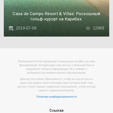
Casa de Campo Resort & Villas: Роскошный
гольф-курорт на Карибах.
2019-07-06
12969
Приложение Отели предлагает уникальную онлайн-систему
бронирования. Которая дает вам доступ к большой базе и
предлагает полную информацию об условиях с
возможностью моментального бронирования.
Данные постоянно обновляются, чтобы вы могли быть в
курсе последних новостей индустрии путешествий. Наш
ресурс станет вашим надежным помощником, чтобы всегда
сделать правильный выбор.
Политика конфиденциальности
Ссылки