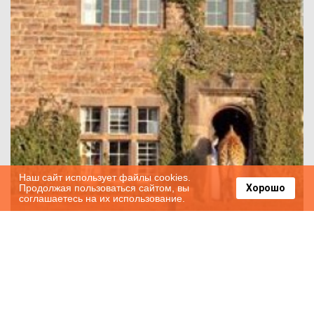
Наш сайт использует файлы cookies.
Продолжая пользоваться сайтом, вы
Хорошо
соглашаетесь на их использование.
Найроби – жизнь с жирафами в Giraffe
Manor Hotel!
2018-08-22
11846