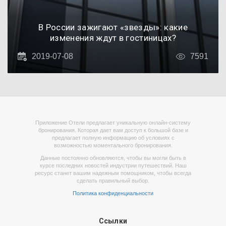
В России зажигают «звезды»: какие
изменения ждут в гостиницах?
2019-07-08
7591
Приложение Отели предлагает уникальную онлайн-систему
бронирования. Которая дает вам доступ к большой базе и
предлагает полную информацию об условиях с
возможностью моментального бронирования.
Данные постоянно обновляются, чтобы вы могли быть в
курсе последних новостей индустрии путешествий. Наш
ресурс станет вашим надежным помощником, чтобы всегда
сделать правильный выбор.
Политика конфиденциальности
Ссылки