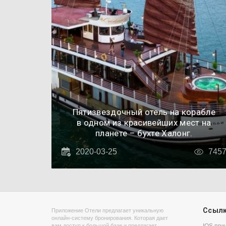
Пятизвездочный отель на корабле
в одном из красивейших мест на
планете – бухте Халонг.
2020-03-25
745
Ссыл
Приложение Отели предлагает уникальную
онлайн-систему бронирования. Которая дает
вам доступ к большой базе и предлагает