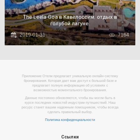
The Leela Goa в Кавелоссим: отдых в
голубой лагуне.
2019-01-31
7164
Приложение Отели предлагает уникальную онлайн-систему
бронирования. Которая дает вам доступ к большой базе и
предлагает полную информацию об условиях с
возможностью моментального бронирования.
Данные постоянно обновляются, чтобы вы могли быть в
курсе последних новостей индустрии путешествий. Наш
ресурс станет вашим надежным помощником, чтобы всегда
сделать правильный выбор.
Политика конфиденциальности
Ссылки