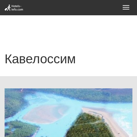
Toggl
navig
Кавелоссим