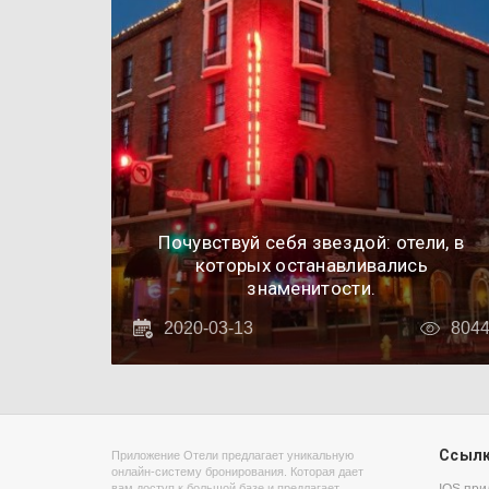
Почувствуй себя звездой: отели, в
которых останавливались
знаменитости.
2020-03-13
804
Ссыл
Приложение Отели предлагает уникальную
онлайн-систему бронирования. Которая дает
вам доступ к большой базе и предлагает