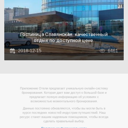
Гостиница Славянская: качественный
отдых по доступной цене.
2018-12-15
6461
Приложение Отели предлагает уникальную онлайн-систему
бронирования. Которая дает вам доступ к большой базе и
предлагает полную информацию об условиях с
возможностью моментального бронирования.
Данные постоянно обновляются, чтобы вы могли быть в
курсе последних новостей индустрии путешествий. Наш
ресурс станет вашим надежным помощником, чтобы всегда
сделать правильный выбор.