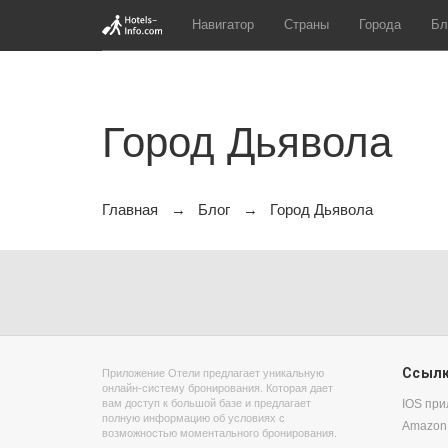
Навигатор
Страны
Города
Бл
Город Дьявола
Главная
Блог
Город Дьявола
Ссыл
Приложение Отели предлагает уникальную
онлайн-систему бронирования. Которая дает
вам доступ к большой базе и предлагает
IOS пр
полную информацию об условиях с
Amazon
возможностью моментального бронирования.