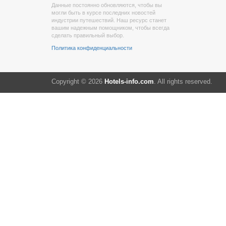
Данные постоянно обновляются, чтобы вы
могли быть в курсе последних новостей
индустрии путешествий. Наш ресурс станет
вашим надежным помощником, чтобы всегда
сделать правильный выбор.
Политика конфиденциальности
Copyright © 2026
Hotels-info.com
. All rights reserved.