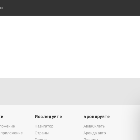
ог
ки
Исследуйте
Бронируйте
иложение
Навигатор
Авиабилеты
 приложение
Страны
Аренда авто