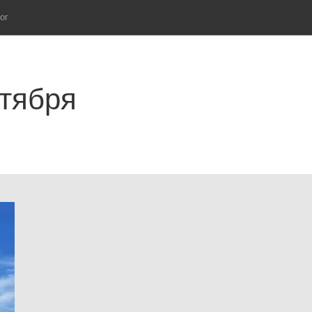
ог
ктября