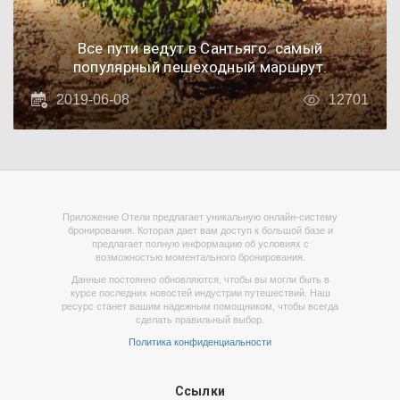
Все пути ведут в Сантьяго: самый
популярный пешеходный маршрут.
2019-06-08
12701
Приложение Отели предлагает уникальную онлайн-систему
бронирования. Которая дает вам доступ к большой базе и
предлагает полную информацию об условиях с
возможностью моментального бронирования.
Данные постоянно обновляются, чтобы вы могли быть в
курсе последних новостей индустрии путешествий. Наш
ресурс станет вашим надежным помощником, чтобы всегда
сделать правильный выбор.
Политика конфиденциальности
Ссылки