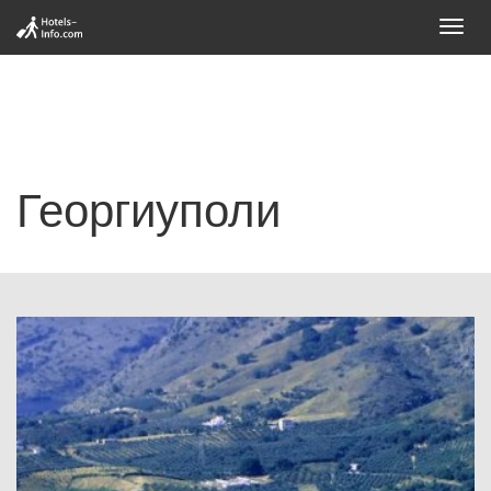
Toggl
navig
Георгиуполи