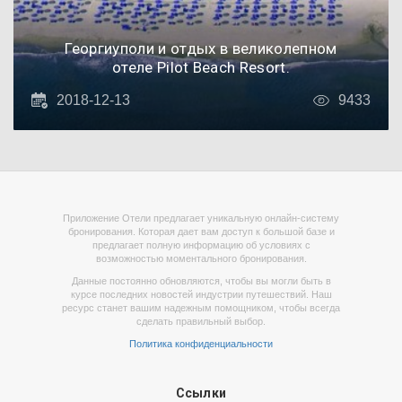
Георгиуполи и отдых в великолепном
отеле Pilot Beach Resort.
2018-12-13
9433
Приложение Отели предлагает уникальную онлайн-систему
бронирования. Которая дает вам доступ к большой базе и
предлагает полную информацию об условиях с
возможностью моментального бронирования.
Данные постоянно обновляются, чтобы вы могли быть в
курсе последних новостей индустрии путешествий. Наш
ресурс станет вашим надежным помощником, чтобы всегда
сделать правильный выбор.
Политика конфиденциальности
Ссылки