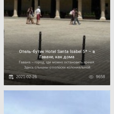
Отель-бутик Нotel Santa Isabel 5* – в
Гаване, как дома
Гавана – город, где можно остановить время.
Здесь слышны отголоски колониальной
эпохи. Понемногу старые здания исчезают,
2021-02-26
9658
их заменяют современные отели и бизнес-
центры. Но те, что остались, тщательно
реставрируются, поэтому архитектурный
ансамбль города незабываем.