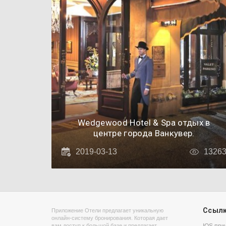
Wedgewood Hotel & Spa отдых в
центре города Ванкувер.
2019-03-13
1326
Ссыл
Приложение Отели предлагает уникальную
онлайн-систему бронирования. Которая дает
вам доступ к большой базе и предлагает