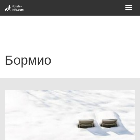
Toggl
navig
Бормио