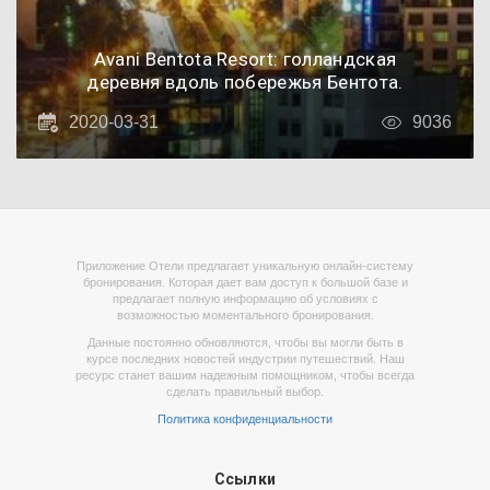
Avani Bentota Resort: голландская
деревня вдоль побережья Бентота.
2020-03-31
9036
Приложение Отели предлагает уникальную онлайн-систему
бронирования. Которая дает вам доступ к большой базе и
предлагает полную информацию об условиях с
возможностью моментального бронирования.
Данные постоянно обновляются, чтобы вы могли быть в
курсе последних новостей индустрии путешествий. Наш
ресурс станет вашим надежным помощником, чтобы всегда
сделать правильный выбор.
Политика конфиденциальности
Ссылки