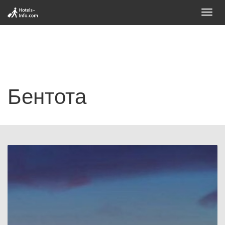
Toggl
navig
Бентота