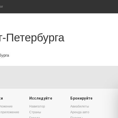
ог
т-Петербурга
бурга
ки
Исследуйте
Бронируйте
иложение
Навигатор
Авиабилеты
 приложение
Страны
Аренда авто