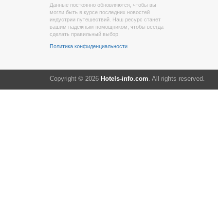
Данные постоянно обновляются, чтобы вы
могли быть в курсе последних новостей
индустрии путешествий. Наш ресурс станет
вашим надежным помощником, чтобы всегда
сделать правильный выбор.
Политика конфиденциальности
Copyright © 2026
Hotels-info.com
. All rights reserved.