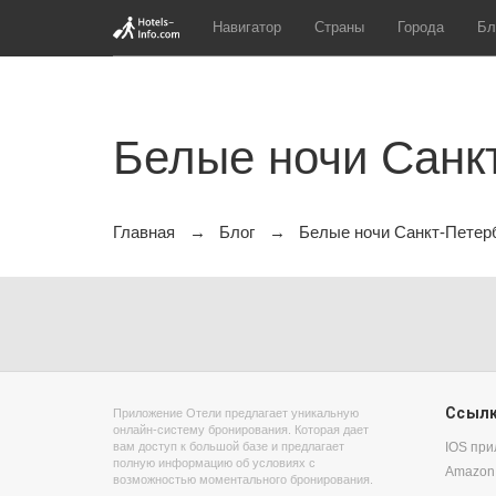
Навигатор
Страны
Города
Бл
Белые ночи Санк
Главная
Блог
Белые ночи Санкт-Петер
Ссыл
Приложение Отели предлагает уникальную
онлайн-систему бронирования. Которая дает
вам доступ к большой базе и предлагает
IOS пр
полную информацию об условиях с
Amazon
возможностью моментального бронирования.