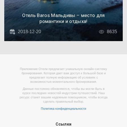
Отель Baros Мальдивы – место для
романтики и отдыха!
2018-12-20
8635
Приложение Отели предлагает уникальную онлайн-систему
бронирования. Которая дает вам доступ к большой базе и
предлагает полную информацию об условиях с
возможностью моментального бронирования.
Данные постоянно обновляются, чтобы вы могли быть в
курсе последних новостей индустрии путешествий. Наш
ресурс станет вашим надежным помощником, чтобы всегда
сделать правильный выбор.
Политика конфиденциальности
Ссылки