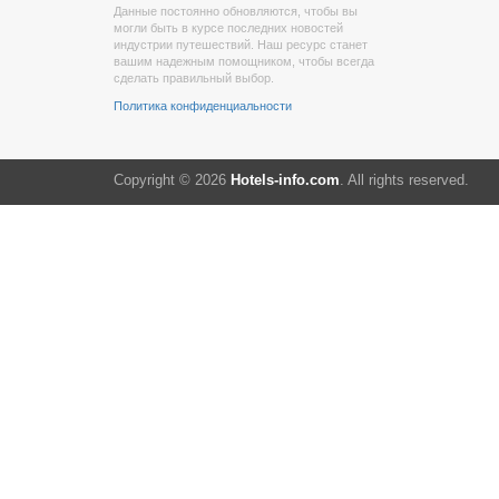
Данные постоянно обновляются, чтобы вы
могли быть в курсе последних новостей
индустрии путешествий. Наш ресурс станет
вашим надежным помощником, чтобы всегда
сделать правильный выбор.
Политика конфиденциальности
Copyright © 2026
Hotels-info.com
. All rights reserved.