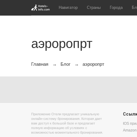
Навигатор
Страны
Города
Бл
аэроропрт
Главная
Блог
аэроропрт
Ссыл
Приложение Отели предлагает уникальную
онлайн-систему бронирования. Которая дает
вам доступ к большой базе и предлагает
IOS пр
полную информацию об условиях с
Amazon
возможностью моментального бронирования.