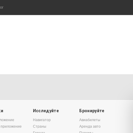
ог
ки
Исследуйте
Бронируйте
иложение
Навигатор
Авиабилеты
 приложение
Страны
Аренда авто