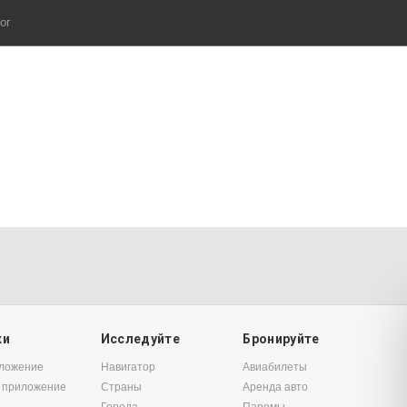
ог
ки
Исследуйте
Бронируйте
иложение
Навигатор
Авиабилеты
 приложение
Страны
Аренда авто