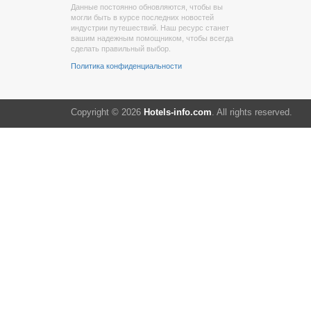
Данные постоянно обновляются, чтобы вы
могли быть в курсе последних новостей
индустрии путешествий. Наш ресурс станет
вашим надежным помощником, чтобы всегда
сделать правильный выбор.
Политика конфиденциальности
Copyright © 2026
Hotels-info.com
. All rights reserved.