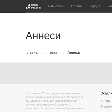
Навигатор
Страны
Города
Бл
Аннеси
Главная
Блог
Аннеси
Ссыл
Приложение Отели предлагает уникальную
онлайн-систему бронирования. Которая дает
вам доступ к большой базе и предлагает
IOS пр
полную информацию об условиях с
Amazon
возможностью моментального бронирования.