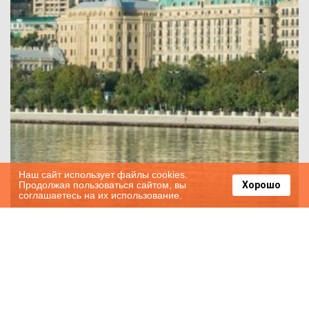
Наш сайт использует файлы cookies.
Продолжая пользоваться сайтом, вы
Хорошо
соглашаетесь на их использование.
Fairmont Baku Flame Towers: отдых в
пламенных башнях Баку!
2019-04-11
16230