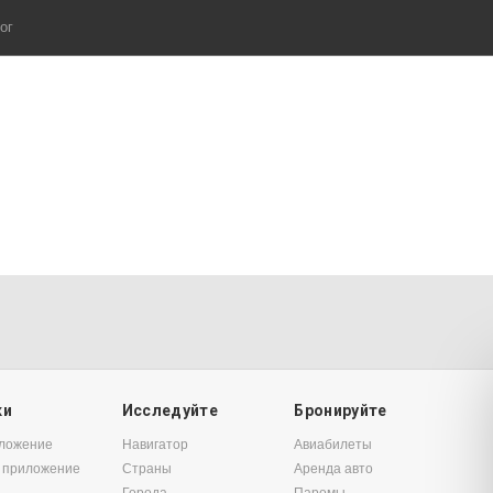
ог
ки
Исследуйте
Бронируйте
иложение
Навигатор
Авиабилеты
 приложение
Страны
Аренда авто