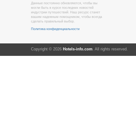
Данные постоянно обновляются, чтобы вы
могли быть в курсе последних новостей
индустрии путешествий. Наш ресурс станет
вашим надежным помощником, чтобы всегда
сделать правильный выбор.
Политика конфиденциальности
Copyright © 2026
Hotels-info.com
. All rights reserved.