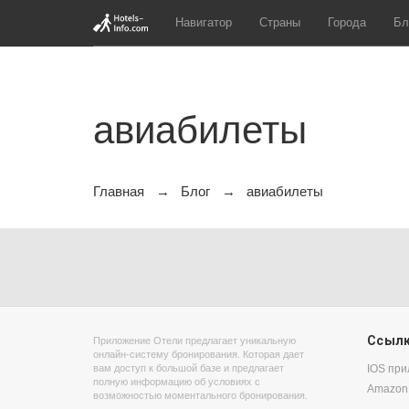
Навигатор
Страны
Города
Бл
авиабилеты
Главная
Блог
авиабилеты
Ссыл
Приложение Отели предлагает уникальную
онлайн-систему бронирования. Которая дает
вам доступ к большой базе и предлагает
IOS пр
полную информацию об условиях с
Amazon
возможностью моментального бронирования.