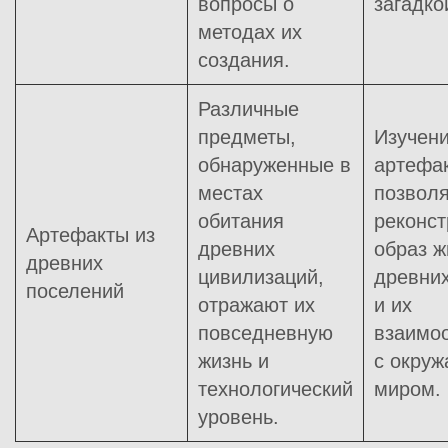
вопросы о
загадко
методах их
создания.
Различные
предметы,
Изучени
обнаруженные в
артефа
местах
позволя
обитания
реконст
Артефакты из
древних
образ ж
древних
цивилизаций,
древни
поселений
отражают их
и их
повседневную
взаимо
жизнь и
с окру
технологический
миром.
уровень.