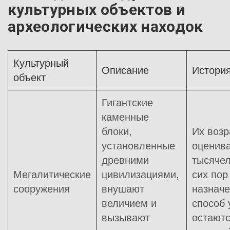
культурных объектов и
археологических находок
Культурный
Описание
Истори
объект
Гигантские
каменные
блоки,
Их возр
установленные
оценива
древними
тысячел
Мегалитические
цивилизациями,
сих пор
сооружения
внушают
назначе
величием и
способ 
вызывают
остают