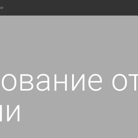
ог
ование о
ии