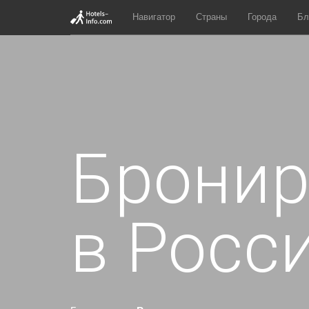
Навигатор
Страны
Города
Бл
Бронир
в Росс