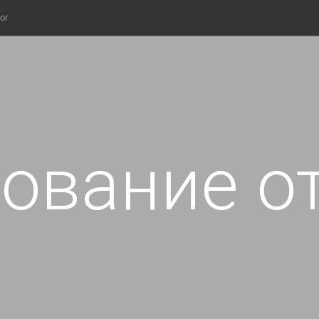
ог
ование о