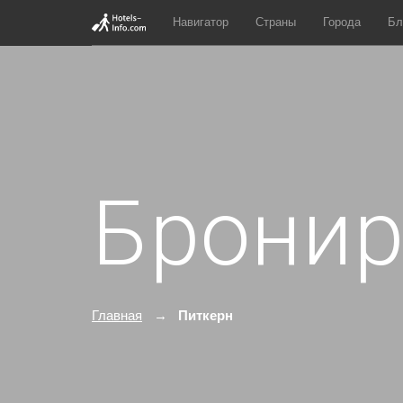
Навигатор
Страны
Города
Бл
Бронир
Главная
Питкерн