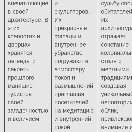
впечатляющие
и
судьбу сво
в своей
скульпторов.
обитателей
архитектуре. В
Их
Их
этих
прекрасные
архитектур
крепостях и
фасады и
отражает
дворцах
внутреннее
сочетание
хранятся
убранство
колониаль
легенды и
погружают в
стиля с
секреты
атмосферу
местными
прошлого,
покоя и
традициям
манящие
размышлений,
создавая
туристов
приглашая
уникальны
своей
посетителей
неповтори
загадочностью
на медитацию
облик,
и величием.
и внутренний
привлекаю
покой.
внимание 