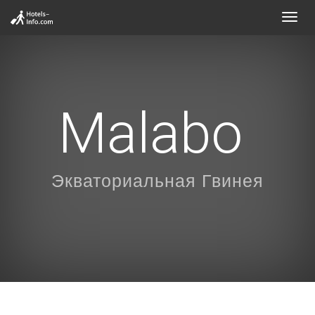
Toggl
navig
Malabo
Экваториальная Гвинея