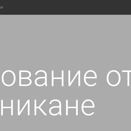
ог
ование о
никане