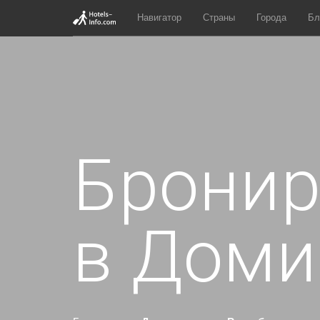
Навигатор
Страны
Города
Бл
Бронир
в Доми