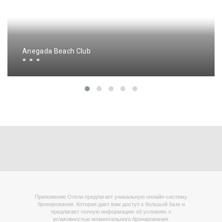
Anegada Beach Club
Приложение Отели предлагает уникальную онлайн-систему
бронирования. Которая дает вам доступ к большой базе и
предлагает полную информацию об условиях с
возможностью моментального бронирования.