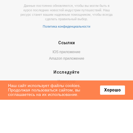
Данные постоянно обновляются, чтобы вы могли быть в
курсе последних новостей индустрии путешествий. Наш
ресурс станет вашим надежным помощником, чтобы всегда
сделать правильный выбор.
Политика конфиденциальности
Ссылки
IOS приложение
Amazon приложение
Исследуйте
Навигатор
Наш сайт использует файлы cookies.
Страны
Продолжая пользоваться сайтом, вы
Хорошо
соглашаетесь на их использование.
Города
Блог
Бронируйте
Авиабилеты
Аренда авто