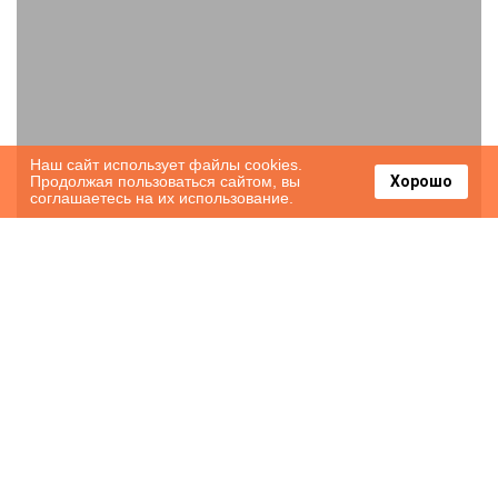
Наш сайт использует файлы cookies.
Продолжая пользоваться сайтом, вы
Хорошо
соглашаетесь на их использование.
Paradise Cove Cottages