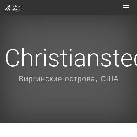
Toggl
navig
Christianste
Виргинские острова, США