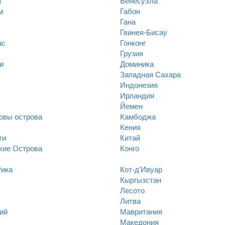
я
Венесуэла
м
Габон
Гана
Гвинея-Бисау
ас
Гонконг
Грузия
и
Доминика
Западная Сахара
Индонезия
Ирландия
Йемен
овы острова
Камбоджа
Кения
ти
Китай
кие Острова
Конго
Рика
Кот-д'Ивуар
Кыргызстан
Лесото
Литва
ий
Мавритания
Македония