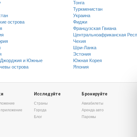
у
Тонга
Туркменистан
стан
Украина
кие острова
Фиджи
я
Французская Гвиана
ия
Центральноафриканская Рес
ория
Чехия
я
Шри-Ланка
я
Эстония
Джорджия и Южные
Южная Корея
чевы острова
Япония
ки
Исследуйте
Бронируйте
иложение
Страны
Авиабилеты
 приложение
Города
Аренда авто
Блог
Паромы