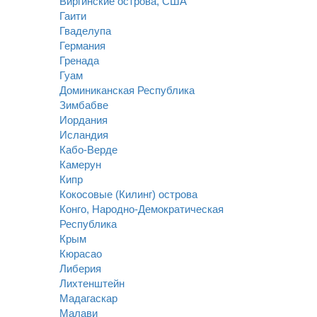
Виргинские острова, США
Гаити
Гваделупа
Германия
Гренада
Гуам
Доминиканская Республика
Зимбабве
Иордания
Исландия
Кабо-Верде
Камерун
Кипр
Кокосовые (Килинг) острова
Конго, Народно-Демократическая
Республика
Крым
Кюрасао
Либерия
Лихтенштейн
Мадагаскар
Малави