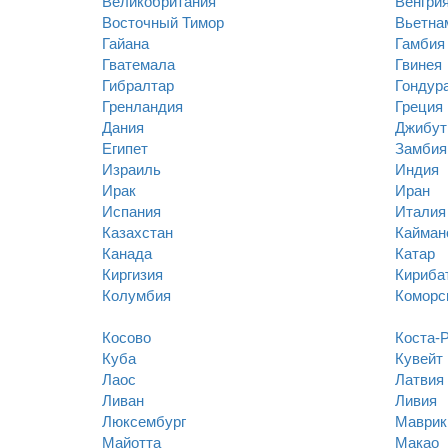
Великобритания
Венгри
Восточный Тимор
Вьетна
Гайана
Гамбия
Гватемала
Гвинея
Гибралтар
Гондур
Гренландия
Греция
Дания
Джибут
Египет
Замбия
Израиль
Индия
Ирак
Иран
Испания
Италия
Казахстан
Кайман
Канада
Катар
Киргизия
Кириба
Колумбия
Коморс
Косово
Коста-
Куба
Кувейт
Лаос
Латвия
Ливан
Ливия
Люксембург
Маврик
Майотта
Макао