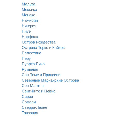
Мальта
Мексика
Монако
Намибия
Нигерия
Ниуэ
Норфолк
Остров Рождества
Острова Теркс и Кайкос
Палестина
Перу
Пуэрто-Рико
Румыния
Сан-Томе и Принсипи
Северные Марианские Острова
Сен-Мартен
Сент-Китс и Невис
Сирия
Сомали
Сьерра-Леоне
Танзания