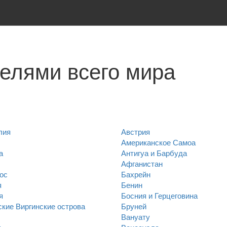
телями всего мира
лия
Австрия
Американское Самоа
а
Антигуа и Барбуда
Афганистан
ос
Бахрейн
я
Бенин
я
Босния и Герцеговина
кие Виргинские острова
Бруней
Вануату