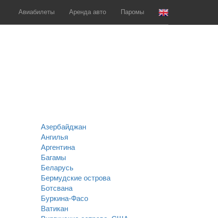
Авиабилеты
Аренда авто
Паромы
Азербайджан
Ангилья
Аргентина
Багамы
Беларусь
Бермудские острова
Ботсвана
Буркина-Фасо
Ватикан