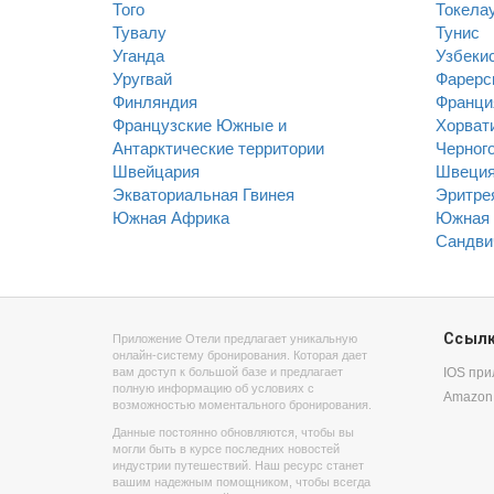
Того
Токела
Тувалу
Тунис
Уганда
Узбеки
Уругвай
Фарерс
Финляндия
Франци
Французские Южные и
Хорват
Антарктические территории
Черног
Швейцария
Швеци
Экваториальная Гвинея
Эритре
Южная Африка
Южная 
Сандви
Ссыл
Приложение Отели предлагает уникальную
онлайн-систему бронирования. Которая дает
вам доступ к большой базе и предлагает
IOS пр
полную информацию об условиях с
Amazon
возможностью моментального бронирования.
Данные постоянно обновляются, чтобы вы
могли быть в курсе последних новостей
индустрии путешествий. Наш ресурс станет
вашим надежным помощником, чтобы всегда