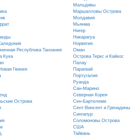
Мальдивы
ика
Маршалловы Острова
ик
Молдавия
ррат
Мьянма
Нигер
анды
Никарагуа
Каледония
Норвегия
ненная Республика Танзания
Оман
а Кука
Острова Теркс и Кайкос
ан
Палау
Новая Гвинея
Парагвай
а
Португалия
Руанда
Сан-Марино
енд
Северная Корея
ьские Острова
Сен-Бартелеми
л
Сент-Винсент и Гренадины
Сингапур
ия
Соломоновы Острова
м
США
д
Тайвань