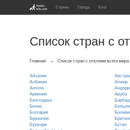
Страны
Города
Блог
Список стран с о
Главная
Список стран с отелями всего мира
Абхазия
Австра
Албания
Алжир
Ангола
Андорр
Армения
Аруба
Бангладеш
Барбад
Белиз
Бельги
Болгария
Боливи
Бразилия
Британс
Бурунди
Бутан