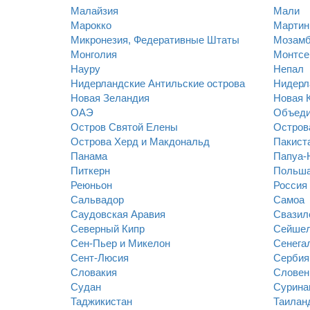
Малайзия
Мали
Марокко
Мартин
Микронезия, Федеративные Штаты
Мозамб
Монголия
Монтсе
Науру
Непал
Нидерландские Антильские острова
Нидерл
Новая Зеландия
Новая 
ОАЭ
Объеди
Остров Святой Елены
Остров
Острова Херд и Макдональд
Пакист
Панама
Папуа-
Питкерн
Польш
Реюньон
Россия
Сальвадор
Самоа
Саудовская Аравия
Свазил
Северный Кипр
Сейшел
Сен-Пьер и Микелон
Сенега
Сент-Люсия
Сербия
Словакия
Словен
Судан
Сурина
Таджикистан
Таилан