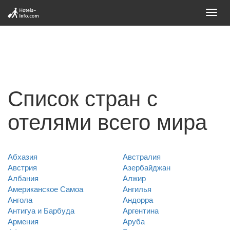
Toggl
navig
Список стран с
отелями всего мира
Абхазия
Австралия
Австрия
Азербайджан
Албания
Алжир
Американское Самоа
Ангилья
Ангола
Андорра
Антигуа и Барбуда
Аргентина
Армения
Аруба