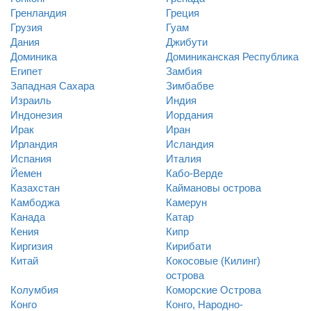
Гренландия
Греция
Грузия
Гуам
Дания
Джибути
Доминика
Доминиканская Республика
Египет
Замбия
Западная Сахара
Зимбабве
Израиль
Индия
Индонезия
Иордания
Ирак
Иран
Ирландия
Исландия
Испания
Италия
Йемен
Кабо-Верде
Казахстан
Каймановы острова
Камбоджа
Камерун
Канада
Катар
Кения
Кипр
Киргизия
Кирибати
Китай
Кокосовые (Килинг)
острова
Колумбия
Коморские Острова
Конго
Конго, Народно-