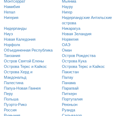
Монтсеррат
Мьянма
Намибия
Науру
Непал
Нигер
Нигерия
Нидерландские Антильские
острова
Нидерланды
Никарагуа
Ниуэ
Новая Зеландия
Новая Каледония
Норвегия
Норфолк
ОАЭ
Объединенная Республика
Оман
Танзания
Остров Рождества
Остров Святой Елены
Острова Кука
Острова Теркс и Кайкос
Острова Теркс и Кайкос
Острова Херд и
Пакистан
Макдональд
Палау
Палестина
Панама
Папуа-Новая Гвинея
Парагвай
Перу
Питкерн
Польша
Португалия
Пуэрто-Рико
Реюньон
Россия
Руанда
Румыния
Сальвадор