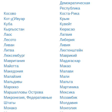
Демократическая
Республика
Косово
Коста-Рика
Кот-д'Ивуар
Крым
Куба
Кувейт
Кыргызстан
Кюрасао
Лаос
Латвия
Лесото
Либерия
Ливан
Ливия
Литва
Лихтенштейн
Люксембург
Маврикий
Мавритания
Мадагаскар
Майотта
Макао
Македония
Малави
Малайзия
Мали
Мальдивы
Мальта
Марокко
Мартиника
Маршалловы Острова
Мексика
Микронезия, Федеративные
Мозамбик
Штаты
Молдавия
Монако
Монголия