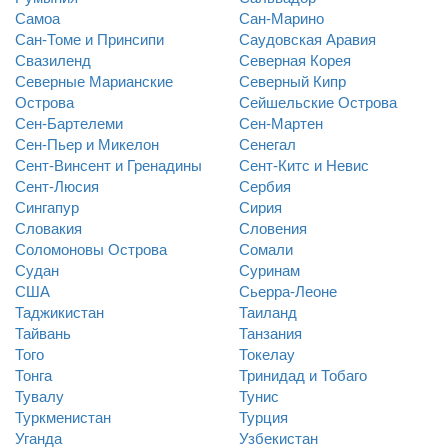
Самоа
Сан-Марино
Сан-Томе и Принсипи
Саудовская Аравия
Свазиленд
Северная Корея
Северные Марианские
Северный Кипр
Острова
Сейшельские Острова
Сен-Бартелеми
Сен-Мартен
Сен-Пьер и Микелон
Сенегал
Сент-Винсент и Гренадины
Сент-Китс и Невис
Сент-Люсия
Сербия
Сингапур
Сирия
Словакия
Словения
Соломоновы Острова
Сомали
Судан
Суринам
США
Сьерра-Леоне
Таджикистан
Таиланд
Тайвань
Танзания
Того
Токелау
Тонга
Тринидад и Тобаго
Тувалу
Тунис
Туркменистан
Турция
Уганда
Узбекистан