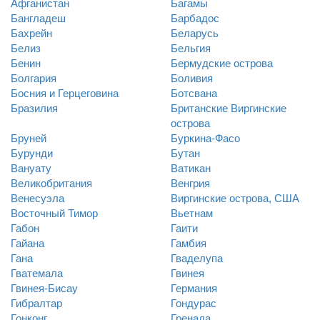
Афганистан
Багамы
Бангладеш
Барбадос
Бахрейн
Беларусь
Белиз
Бельгия
Бенин
Бермудские острова
Болгария
Боливия
Босния и Герцеговина
Ботсвана
Бразилия
Британские Виргинские
острова
Бруней
Буркина-Фасо
Бурунди
Бутан
Вануату
Ватикан
Великобритания
Венгрия
Венесуэла
Виргинские острова, США
Восточный Тимор
Вьетнам
Габон
Гаити
Гайана
Гамбия
Гана
Гваделупа
Гватемала
Гвинея
Гвинея-Бисау
Германия
Гибралтар
Гондурас
Гонконг
Гренада