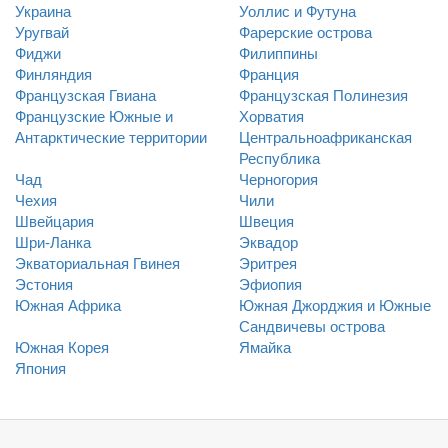
Украина
Уоллис и Футуна
Уругвай
Фарерские острова
Фиджи
Филиппины
Финляндия
Франция
Французская Гвиана
Французская Полинезия
Французские Южные и
Хорватия
Антарктические территории
Центральноафриканская
Республика
Чад
Черногория
Чехия
Чили
Швейцария
Швеция
Шри-Ланка
Эквадор
Экваториальная Гвинея
Эритрея
Эстония
Эфиопия
Южная Африка
Южная Джорджия и Южные
Сандвичевы острова
Южная Корея
Ямайка
Япония