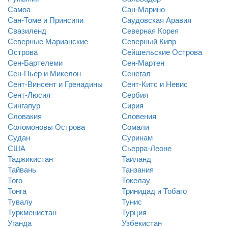
Самоа
Сан-Марино
Сан-Томе и Принсипи
Саудовская Аравия
Свазиленд
Северная Корея
Северные Марианские
Северный Кипр
Острова
Сейшельские Острова
Сен-Бартелеми
Сен-Мартен
Сен-Пьер и Микелон
Сенегал
Сент-Винсент и Гренадины
Сент-Китс и Невис
Сент-Люсия
Сербия
Сингапур
Сирия
Словакия
Словения
Соломоновы Острова
Сомали
Судан
Суринам
США
Сьерра-Леоне
Таджикистан
Таиланд
Тайвань
Танзания
Того
Токелау
Тонга
Тринидад и Тобаго
Тувалу
Тунис
Туркменистан
Турция
Уганда
Узбекистан