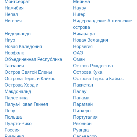
Монтсеррат
Мьянма
Намибия
Науру
Непал
Нигер
Нигерия
Нидерландские Антильские
острова
Нидерланды
Никарагуа
Ниуэ
Новая Зеландия
Новая Каледония
Норвегия
Норфолк
ОАЭ
Объединенная Республика
Оман
Танзания
Остров Рождества
Остров Святой Елены
Острова Кука
Острова Теркс и Кайкос
Острова Теркс и Кайкос
Острова Херд и
Пакистан
Макдональд
Палау
Палестина
Панама
Папуа-Новая Гвинея
Парагвай
Перу
Питкерн
Польша
Португалия
Пуэрто-Рико
Реюньон
Россия
Руанда
Румыния
Сальвадор