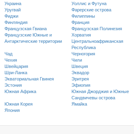
Украина
Уоллис и Футуна
Уругвай
Фарерские острова
Фиджи
Филиппины
Финляндия
Франция
Французская Гвиана
Французская Полинезия
Французские Южные и
Хорватия
Антарктические территории
Центральноафриканская
Республика
Чад
Черногория
Чехия
Чили
Швейцария
Швеция
Шри-Ланка
Эквадор
Экваториальная Гвинея
Эритрея
Эстония
Эфиопия
Южная Африка
Южная Джорджия и Южные
Сандвичевы острова
Южная Корея
Ямайка
Япония