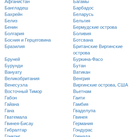
Афганистан
Багамы
Бангладеш
Барбадос
Бахрейн
Беларусь
Белиз
Бельгия
Бенин
Бермудские острова
Болгария
Боливия
Босния и Герцеговина
Ботсвана
Бразилия
Британские Виргинские
острова
Бруней
Буркина-Фасо
Бурунди
Бутан
Вануату
Ватикан
Великобритания
Венгрия
Венесуэла
Виргинские острова, США
Восточный Тимор
Вьетнам
Габон
Гаити
Гайана
Гамбия
Гана
Гваделупа
Гватемала
Гвинея
Гвинея-Бисау
Германия
Гибралтар
Гондурас
Гонконг
Гренада