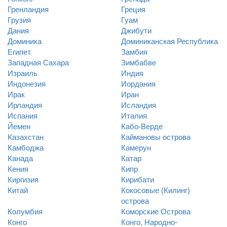
Гренландия
Греция
Грузия
Гуам
Дания
Джибути
Доминика
Доминиканская Республика
Египет
Замбия
Западная Сахара
Зимбабве
Израиль
Индия
Индонезия
Иордания
Ирак
Иран
Ирландия
Исландия
Испания
Италия
Йемен
Кабо-Верде
Казахстан
Каймановы острова
Камбоджа
Камерун
Канада
Катар
Кения
Кипр
Киргизия
Кирибати
Китай
Кокосовые (Килинг)
острова
Колумбия
Коморские Острова
Конго
Конго, Народно-