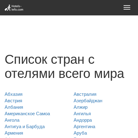
Toggl
navig
Список стран с
отелями всего мира
Абхазия
Австралия
Австрия
Азербайджан
Албания
Алжир
Американское Самоа
Ангилья
Ангола
Андорра
Антигуа и Барбуда
Аргентина
Армения
Аруба