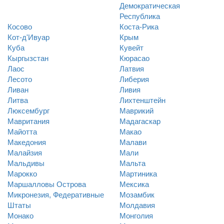
Демократическая
Республика
Косово
Коста-Рика
Кот-д'Ивуар
Крым
Куба
Кувейт
Кыргызстан
Кюрасао
Лаос
Латвия
Лесото
Либерия
Ливан
Ливия
Литва
Лихтенштейн
Люксембург
Маврикий
Мавритания
Мадагаскар
Майотта
Макао
Македония
Малави
Малайзия
Мали
Мальдивы
Мальта
Марокко
Мартиника
Маршалловы Острова
Мексика
Микронезия, Федеративные
Мозамбик
Штаты
Молдавия
Монако
Монголия