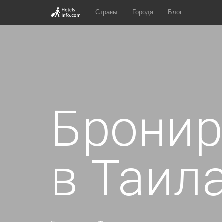
Страны
Города
Блог
Бронир
в Таил