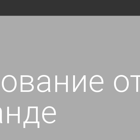
ование о
анде